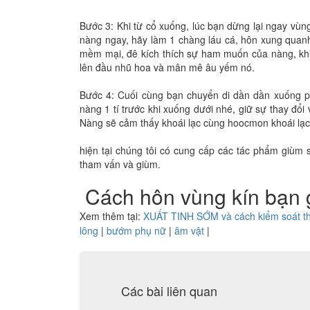
Bước 3: Khi từ cổ xuống, lúc bạn dừng lại ngay v
nàng ngay, hãy làm 1 chàng láu cá, hôn xung quan
mềm mại, đê kích thích sự ham muốn của nàng, khi
lên đầu nhũ hoa và mân mê âu yếm nó.
Bước 4: Cuối cùng bạn chuyển di dần dần xuống p
nàng 1 tí trước khi xuống dưới nhé, giữ sự thay đổi
Nàng sẽ cảm thấy khoái lạc cùng hoocmon khoái lạc
hiện tại chúng tôi có cung cấp các tác phẩm giùm si
tham vấn và giùm.
Cách hôn vùng kín bạn 
Xem thêm tại:
XUẤT TINH SỚM và cách kiểm soát t
lông
|
bướm phụ nữ
|
âm vật
|
Các bài liên quan