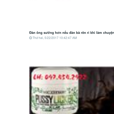
Đàn ông sướng hơn nếu đàn bà rên rỉ khi làm chuyệ
Thứ hai, 5/22/2017 10:42:47 AM