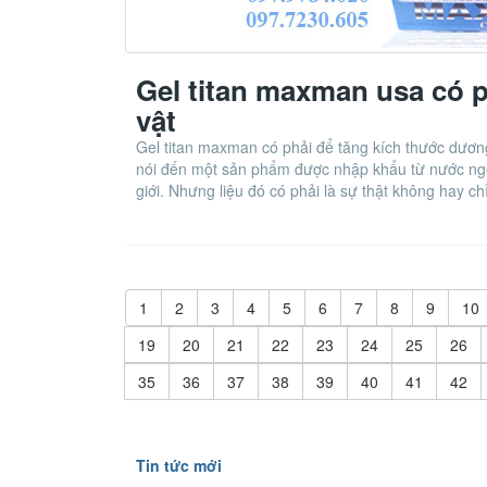
Gel titan maxman usa có 
vật
Gel titan maxman có phải để tăng kích thước dươ
nói đến một sản phẩm được nhập khẩu từ nước ngo
giới. Nhưng liệu đó có phải là sự thật không hay c
1
2
3
4
5
6
7
8
9
10
19
20
21
22
23
24
25
26
35
36
37
38
39
40
41
42
Tin tức mới