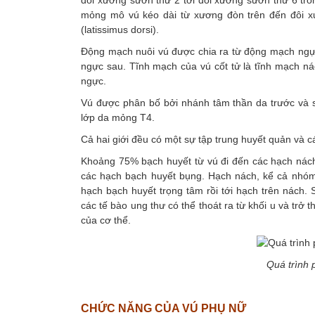
mỏng mô vú kéo dài từ xương đòn trên đến đôi x
(latissimus dorsi).
Động mạch nuôi vú được chia ra từ động mạch ng
ngực sau. Tĩnh mạch của vú cốt tử là tĩnh mạch ná
ngực.
Vú được phân bố bởi nhánh tâm thần da trước và 
lớp da mỏng T4.
Cả hai giới đều có một sự tập trung huyết quản và 
Khoảng 75% bạch huyết từ vú đi đến các hạch nách 
các hạch bạch huyết bụng. Hạch nách, kể cả nhóm 
hạch bạch huyết trọng tâm rồi tới hạch trên nách.
các tế bào ung thư có thể thoát ra từ khối u và trở
của cơ thể.
Quá trình p
CHỨC NĂNG CỦA VÚ PHỤ NỮ