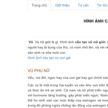
Trang chủ
Giới thiệu
Tư vấn
Tin tức
HÌNH ẢNH C
Vú
. Vú nữ giới là gì. Hình ảnh
cấu tạo vú nữ giới
.
người hay là bụng của thú, có núm nhô lên, và với 
sản sinh ra sữa nuôi con.
Hình ảnh cấu tạo vú con gái
VÚ PHỤ NỮ
Vếu, núi đôi, ngực hay của con gái hay gọi chính xác
Các vú là một trong hai tuyến vú vào khu vực trên 
và thức ăn trẻ sơ sinh. Cả nam và nữ phát triển ngự
với hormone tăng trưởng, gây phát triển ngực. Nam g
thể họ sinh sản các mức thấp của estrogen và mức 
trong đó phòng ngừa những tác động của estrogen t