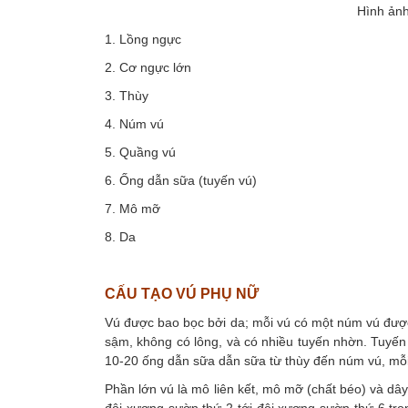
Hình ảnh
1. Lồng ngực
2. Cơ ngực lớn
3. Thùy
4. Núm vú
5. Quầng vú
6. Ống dẫn sữa (tuyến vú)
7. Mô mỡ
8. Da
CẤU TẠO VÚ PHỤ NỮ
Vú được bao bọc bởi da; mỗi vú có một núm vú đư
sậm, không có lông, và có nhiều tuyến nhờn. Tuyến v
10-20 ống dẫn sữa dẫn sữa từ thùy đến núm vú, mỗi 
Phần lớn vú là mô liên kết, mô mỡ (chất béo) và dâ
đôi xương sườn thứ 2 tới đôi xương sườn thứ 6 trong