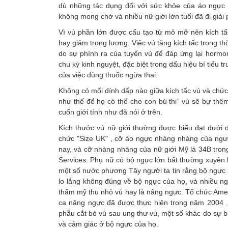
dù những tác dụng đối với sức khỏe của áo ngực 
không mong chờ và nhiều nữ giới lớn tuổi đã đi giả
Vì vú phần lớn được cấu tạo từ mô mỡ nên kích tấc
hay giảm trọng lượng. Việc vú tăng kích tấc trong th
do sự phình ra của tuyến vú để đáp ứng lại hormon
chu kỳ kinh nguyệt, đặc biệt trong dấu hiệu bí tiểu 
của việc dùng thuốc ngừa thai.
Không có mối dính dấp nào giữa kích tấc vú và chức 
như thế để họ có thể cho con bú thi` vú sẽ bự thê
cuốn giới tính như đã nói ở trên.
Kích thước vú nữ giới thường được biểu đạt dưới 
chức "Size UK" , cỡ áo ngực nhàng nhàng của ngư
nay, và cỡ nhàng nhàng của nữ giới Mỹ là 34B tro
Services. Phụ nữ có bộ ngực lớn bất thường xuyên 
một số nước phương Tây người ta tin rằng bộ ngực nh
lo lắng không đúng về bộ ngực của họ, và nhiều ng
thẩm mỹ thu nhỏ vú hay là nâng ngực. Tổ chức Ameri
ca nâng ngực đã được thực hiện trong năm 2004 . M
phẫu cắt bỏ vú sau ung thư vú, một số khác do sự bấ
và cảm giác ở bộ ngực của họ.