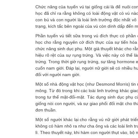
Chức năng của tuyến vú tại giống cái là để nuôi co
học đã chỉ ra rằng không có loài động vật có vú nà
con bú và con người là loài linh trưởng độc nhất vô
trạng, kích tấc bên ngoài của vú còn dính dấp đến m
Phần tuyến vú tiết sữa trong vú đích thực có phần
học cho rằng nguyên cớ đích thực của sự tiến hóa v
chức năng sinh dục phụ. Một giả thuyết khác cho rằn
hiệu rõ rệt của sự rụng trứng. Và việc này có thể
trứng. Trong thời giờ rụng trứng, sự tăng hormone e
cuốn nam giới. Đáp lại, người nữ giới sẽ có nhiều 
đối với người nam giới.
Một số nhà động vật học (như Desmond Morris) tin
mông. Từ đó trong khi các loài linh trưởng khác gia
trong tư thế mặt-đối-mặt. Tác dụng sinh dục phụ 
giống nòi con người, và sự giao phối đối mặt cho th
đơn thuần.
Một số người khác lại cho rằng vú nữ giới phát triể
không có hàm nhô ra như cha ông và các loài linh tr
lì. Theo thuyết này, khi hàm con người thụt vào, bộ n