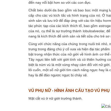
đến nay nổi bật hơn so với các con đực.
Chất béo dưới da bao gồm và bao bọc một mạng lư
cấp cho các vú kích tấc và hình trạng của nó. Ở ha
sinh sản và lưu trữ để đáp ứng với các tín hiệu hor
tác phức tạp của các kích thích tố, bao gồm estrogen
của nó, cụ thể là sự trưởng thành lobuloalveolar, đ
nang là kích thích để sinh sản và tiết sữa cho trẻ sơ 
Cùng với chức năng của chúng trong nuôi trẻ nhỏ, n
trưng trong đáng chú ý cổ xưa và hiện đại tác phẩm đ
bật trong nhận thức của nữ giới về hình ảnh cơ thể
Tây ngực liên kết với giới tính và có thiên hướng 
biệt là núm vú là một vùng nhạy cảm đối với nữ giới
lôi cuốn, một số nữ giới tìm cách nâng ngực hay là c
hay là để đảo ngược ngực bị chảy xệ.
VÚ PHỤ NỮ - HÌNH ẢNH CẤU TẠO VÚ PHỤ
Mặt cắt vú ở nữ giới trưởng thành.