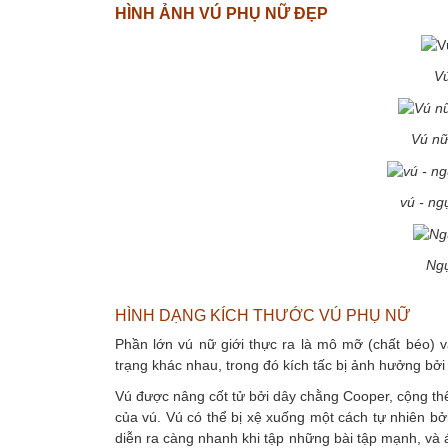
HÌNH ẢNH VÚ PHỤ NỮ ĐẸP
Vú
Vú nữ
vú - ng
Ngự
HÌNH DẠNG KÍCH THƯỚC VÚ PHỤ NỮ
Phần lớn vú nữ giới thực ra là mô mỡ (chất béo) và
trạng khác nhau, trong đó kích tấc bị ảnh hưởng bởi 
Vú được nâng cốt tử bởi dây chằng Cooper, cộng thê
của vú. Vú có thể bị xệ xuống một cách tự nhiên bở
diễn ra càng nhanh khi tập những bài tập mạnh, và