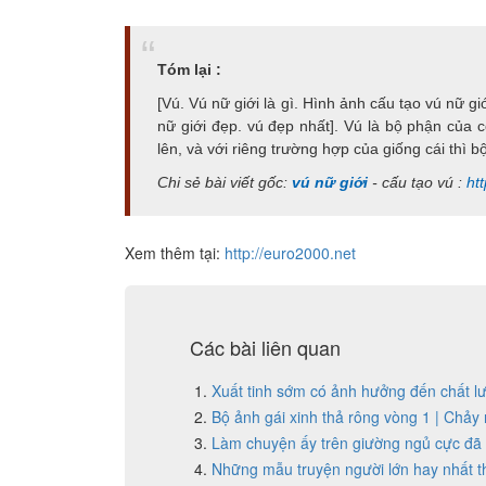
Tóm lại :
[Vú. Vú nữ giới là gì. Hình ảnh cấu tạo vú nữ gi
nữ giới đẹp. vú đẹp nhất]. Vú là bộ phận của
lên, và với riêng trường hợp của giống cái thì 
Chi sẻ bài viết gốc:
vú nữ giới
- cấu tạo vú :
ht
Xem thêm tại:
http://euro2000.net
Các bài liên quan
Xuất tinh sớm có ảnh hưởng đến chất lư
Bộ ảnh gái xinh thả rông vòng 1 | Chảy
Làm chuyện ấy trên giường ngủ cực đã
Những mẫu truyện người lớn hay nhất th